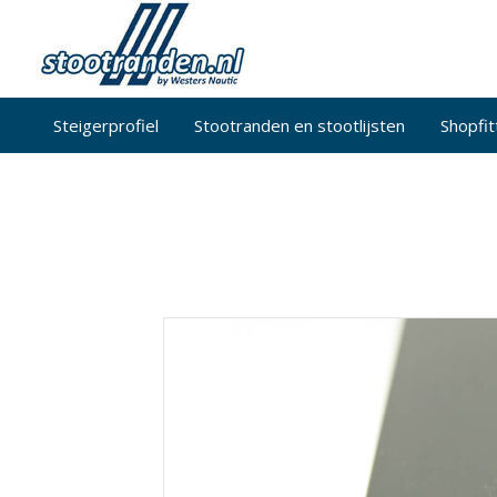
Steigerprofiel
Stootranden en stootlijsten
Shopfit