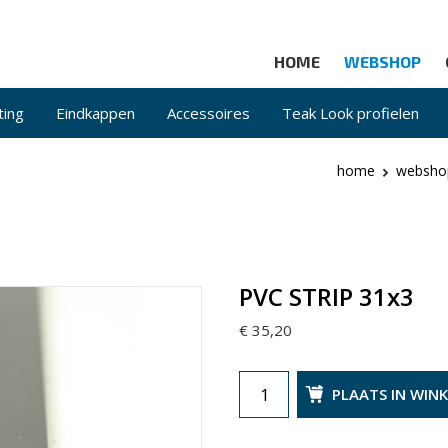
HOME
WEBSHOP
ting
Eindkappen
Accessoires
Teak Look profielen
home
websho
PVC STRIP 31x3
€ 35,20
PLAATS IN WIN