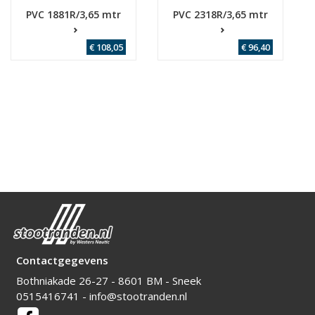
PVC 1881R/3,65 mtr
PVC 2318R/3,65 mtr
€ 108,05
€ 96,40
Contactgegevens
Bothniakade 26-27 - 8601 BM - Sneek
0515416741
-
info@stootranden.nl