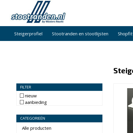
Steigerprofiel
Stootranden en stootlijsten
Shopfit
Steig
FILTER
nieuw
aanbieding
CATEGORIEËN
Alle producten