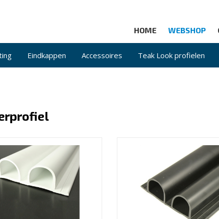
HOME
WEBSHOP
ting
Eindkappen
Accessoires
Teak Look profielen
erprofiel