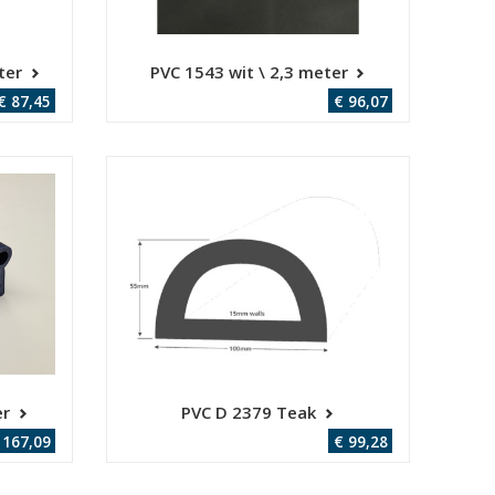
ter
PVC 1543 wit \ 2,3 meter
€ 87,45
€ 96,07
er
PVC D 2379 Teak
 167,09
€ 99,28