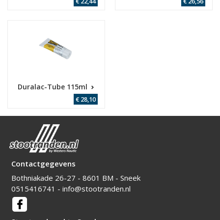
€ 22,44
€ 26,56
Duralac-Tube 115ml
€ 28,10
Contactgegevens
Bothniakade 26-27 - 8601 BM - Sneek
0515416741
-
info@stootranden.nl