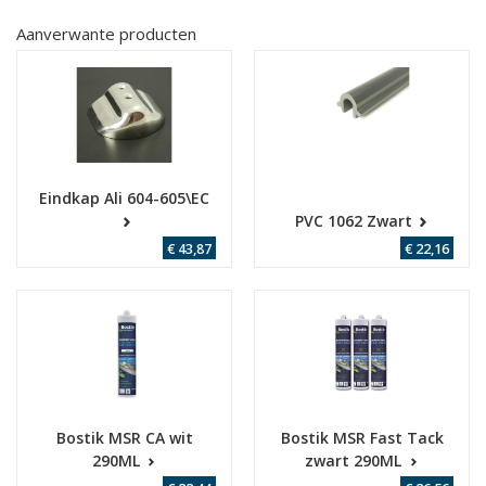
Aanverwante producten
Eindkap Ali 604-605\EC
PVC 1062 Zwart
€ 43,87
€ 22,16
Bostik MSR CA wit
Bostik MSR Fast Tack
290ML
zwart 290ML