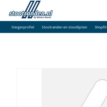
Steigerprofiel
Stootranden en stootlijsten
Shopfit