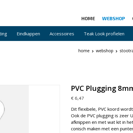
HOME
WEBSHOP
ting
Eindkappen
Accessoires
Teak Look profielen
home
webshop
stootra
PVC Plugging 8mm
€ 6,47
Dit flexibele, PVC koord wordt
Ook de PVC plugging is zeer U
afknippen en met wat kit in he
conisch maken met een puntens