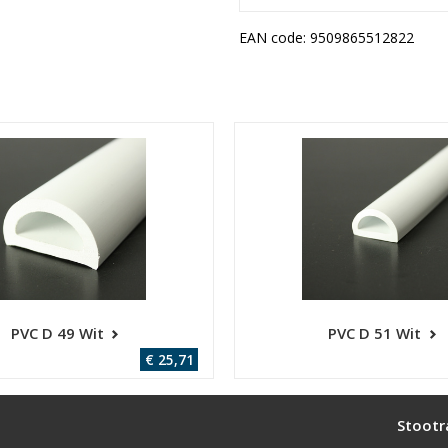
EAN code:
9509865512822
PVC D 49 Wit
PVC D 51 Wit
€ 25,71