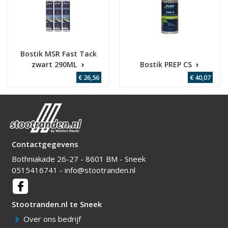
Bostik MSR Fast Tack
zwart 290ML
Bostik PREP CS
€ 26,56
€ 40,07
Contactgegevens
Bothniakade 26-27 - 8601 BM - Sneek
0515416741
-
info@stootranden.nl
Over ons bedrijf