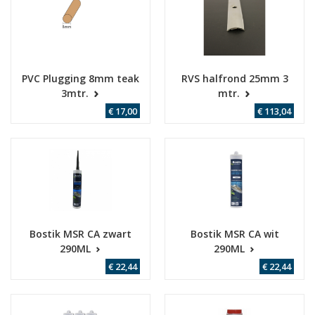
PVC Plugging 8mm teak
RVS halfrond 25mm 3
3mtr.
mtr.
€ 17,00
€ 113,04
Bostik MSR CA zwart
Bostik MSR CA wit
290ML
290ML
€ 22,44
€ 22,44